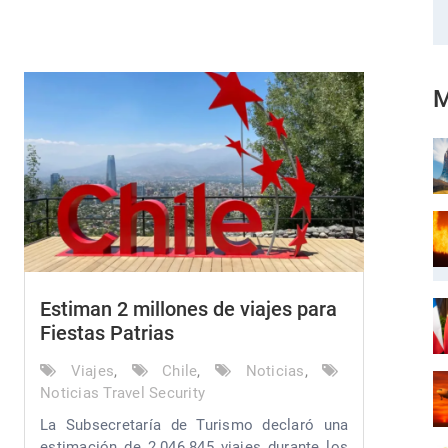
M
Estiman 2 millones de viajes para
Fiestas Patrias
Viajes
,
Chile
,
Noticias
,
Noticias Travel Security
La Subsecretaría de Turismo declaró una
estimación de 2.046.845 viajes durante los