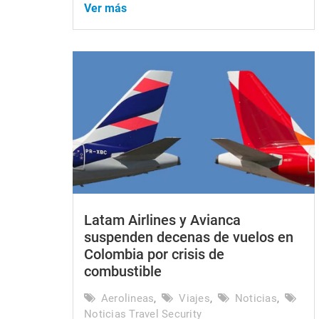
Ver más
Latam Airlines y Avianca
suspenden decenas de vuelos en
Colombia por crisis de
combustible
Aerolineas
,
Viajes
,
Noticias
,
Noticias Travel Security